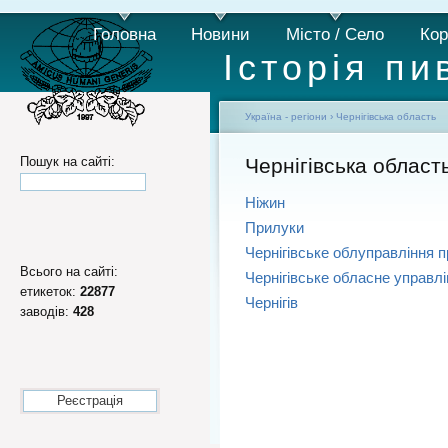
Головна
Новини
Місто / Село
Кор
Історія пи
Україна - регіони
›
Чернігівська область
Пошук на сайті:
Чернігівська област
Ніжин
Прилуки
Чернігівське облуправління 
Всього на сайті:
Чернігівське обласне управл
етикеток:
22877
Чернігів
заводів:
428
Реєстрація