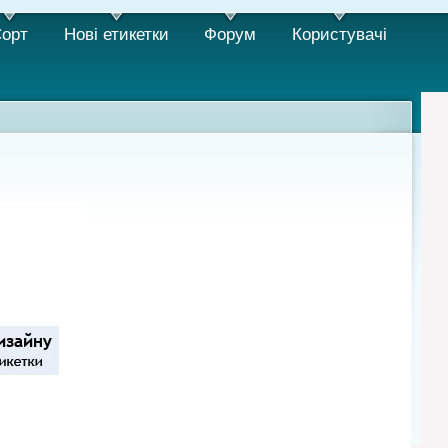
орт
Нові етикетки
Форум
Користувачi