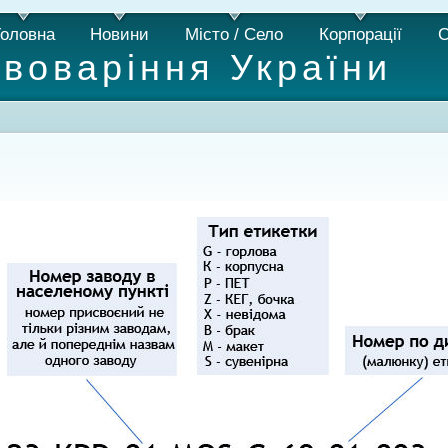
Головна
Новини
Місто / Село
Корпорації
С
ивоваріння України