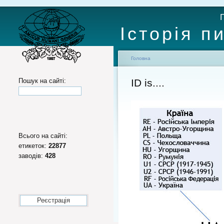
Історія п
Головна
Пошук на сайті:
ID is....
Всього на сайті:
етикеток:
22877
заводів:
428
Реєстрація